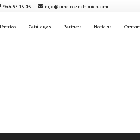
944 53 18 05
info@cabelecelectronica.com
léctrico
Catálogos
Partners
Noticias
Contac