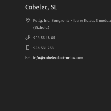
Cabelec, SL
Políg. Ind. Sangroniz - Iberre Kalea, 3 modu
(Bizkaia)
944 53 18 05
944 531 253
info@cabelecelectronica.com