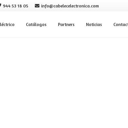
944 53 18 05
info@cabelecelectronica.com
léctrico
Catálogos
Partners
Noticias
Contac