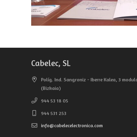
Cabelec, SL
Políg. Ind. Sangroniz - Iberre Kalea, 3 modu
(Bizkaia)
944 53 18 05
944 531 253
info@cabelecelectronica.com