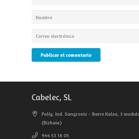
Publicar el comentario
Cabelec, SL
Políg. Ind. Sangroniz - Iberre Kalea, 3 modu
(Bizkaia)
944 53 18 05