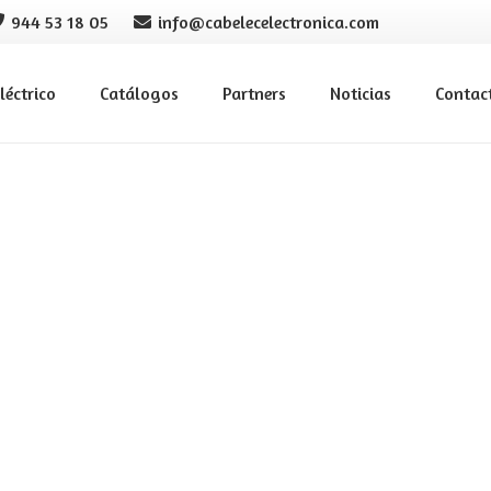
944 53 18 05
info@cabelecelectronica.com
léctrico
Catálogos
Partners
Noticias
Contac